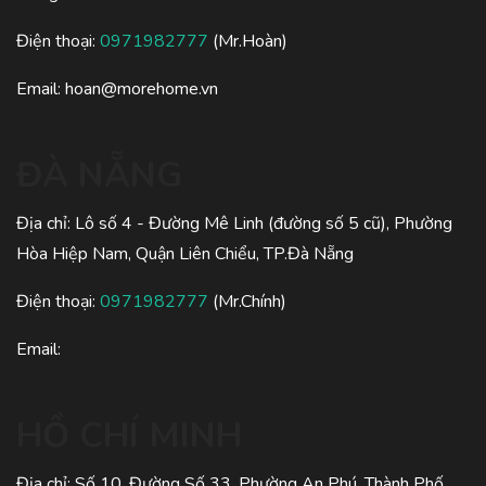
Điện thoại:
0971982777
(Mr.Hoàn)
Email:
hoan@morehome.vn
ĐÀ NẴNG
Địa chỉ: Lô số 4 - Đường Mê Linh (đường số 5 cũ), Phường
Hòa Hiệp Nam, Quận Liên Chiểu, TP.Đà Nẵng
Điện thoại:
0971982777
(Mr.Chính)
Email:
HỒ CHÍ MINH
Địa chỉ: Số 10, Đường Số 33, Phường An Phú, Thành Phố