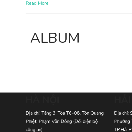
Read More
ALBUM
HÀ NỘI
HẢ
Địa chỉ: Tầng 3, Tòa T6-08, Tôn Quang
Địa chỉ:
Phiệt, Phạm Văn Đồng (Đối diện bộ
Phường 
công an)
TP.Hải 