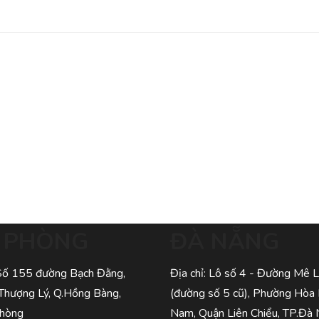
I PHÒNG
ĐÀ NẴNG
 Số 155 đường Bạch Đằng,
Địa chỉ: Lô số 4 - Đường Mê L
Thượng Lý, Q.Hồng Bàng,
(đường số 5 cũ), Phường Hòa
Phòng
Nam, Quận Liên Chiểu, TP.Đà