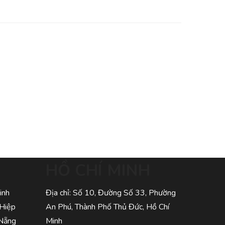
HỒ CHÍ MINH
inh
Địa chỉ: Số 10, Đường Số 33, Phường
 Hiệp
An Phú, Thành Phố Thủ Đức, Hồ Chí
 Nẵng
Minh